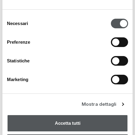
NOVITÀ
Selezione
PROMO & KIT
Necessari
del
MAGAZINE
consenso
Preferenze
Statistiche
Marketing
Mostra dettagli
Accetta tutti