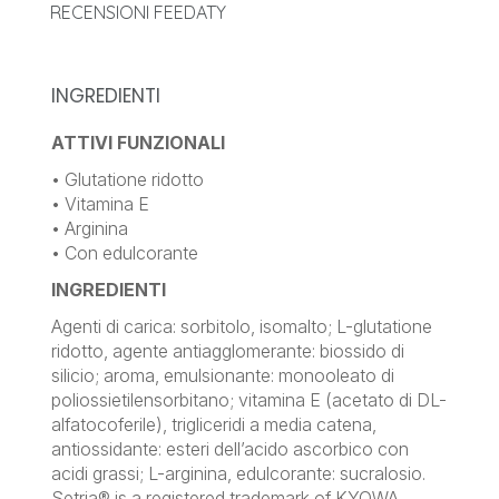
RECENSIONI FEEDATY
INGREDIENTI
ATTIVI FUNZIONALI
• Glutatione ridotto
• Vitamina E
• Arginina
• Con edulcorante
INGREDIENTI
Agenti di carica: sorbitolo, isomalto; L-glutatione
ridotto, agente antiagglomerante: biossido di
silicio; aroma, emulsionante: monooleato di
poliossietilensorbitano; vitamina E (acetato di DL-
alfatocoferile), trigliceridi a media catena,
antiossidante: esteri dell’acido ascorbico con
acidi grassi; L-arginina, edulcorante: sucralosio.
Setria® is a registered trademark of KYOWA