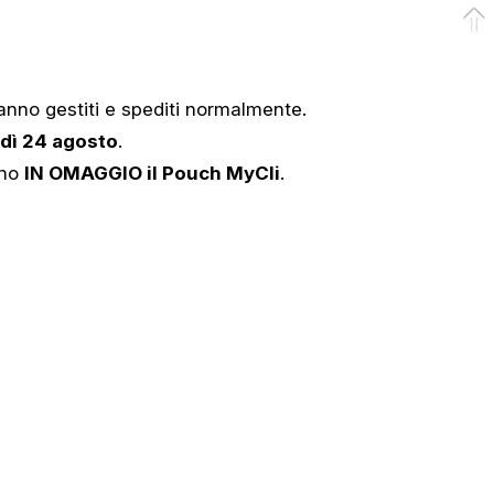
anno gestiti e spediti normalmente.
edì 24 agosto
.
nno
IN OMAGGIO il Pouch MyCli
.