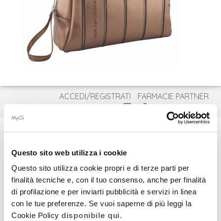
ACCEDI/REGISTRATI
FARMACIE PARTNER
CONTATTI
ITA
ENG
DEU
Questo sito web utilizza i cookie
Questo sito utilizza cookie propri e di terze parti per
COSMECEUTICI
AFFIDATI AI
finalità tecniche e, con il tuo consenso, anche per finalità
di profilazione e per inviarti pubblicità e servizi in linea
INTEGRATORI
PROTOCOLLI LIFTABLE
con le tue preferenze. Se vuoi saperne di più leggi la
BESTSELLER
disponibile qui
Cookie Policy
.