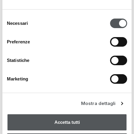
NOVITÀ
Selezione
PROMO & KIT
Necessari
del
MAGAZINE
consenso
Preferenze
Statistiche
Marketing
Mostra dettagli
Accetta tutti