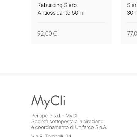
Rebuilding Siero
Sier
Antiossidante 50ml
30m
92,00
€
77,
Perlapelle s.r.l. - MyCli
Società sottoposta alla direzione
e coordinamento di Unifarco S.p.A.
Via E. Torricelli, 24