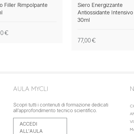
o Filler Rimpolpante
Siero Energizzante
l
Antiossidante Intensivo
30ml
00
€
77,00
€
AULA MYCLI
N
Scopri tutti i contenuti di formazione dedicati
C
all’approfondimento tecnico scientifico.
A
V
ACCEDI
M
ALL'AULA