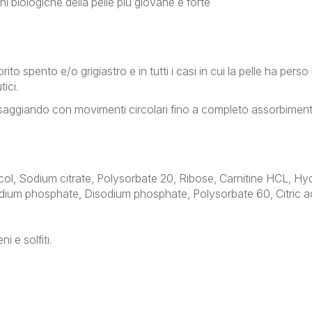
ni biologiche della pelle più giovane e forte
olorito spento e/o grigiastro e in tutti i casi in cui la pelle ha per
ici.
assaggiando con movimenti circolari fino a completo assorbiment
col, Sodium citrate, Polysorbate 20, Ribose, Carnitine HCL, H
dium phosphate, Disodium phosphate, Polysorbate 60, Citric a
 e solfiti.