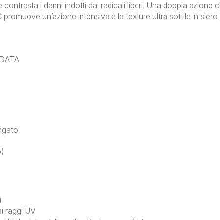
e contrasta i danni indotti dai radicali liberi. Una doppia azione 
 C promuove un’azione intensiva e la texture ultra sottile in sier
NDATA
ungato
o)
i
ai raggi UV