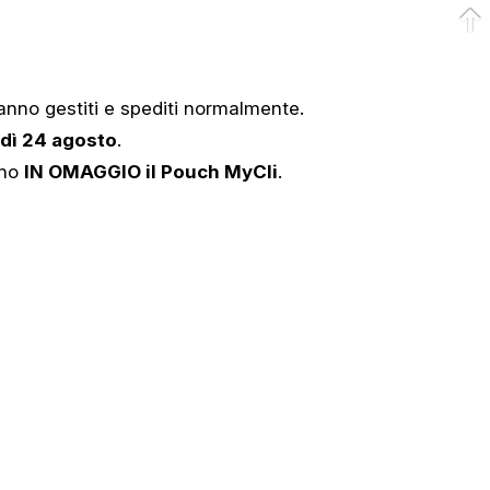
anno gestiti e spediti normalmente.
edì 24 agosto
.
nno
IN OMAGGIO il Pouch MyCli
.