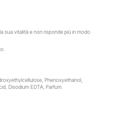
so la sua vitalità e non risponde più in modo
o.
ydroxyethylcellulose, Phenoxyethanol,
cid, Disodium EDTA, Parfum.