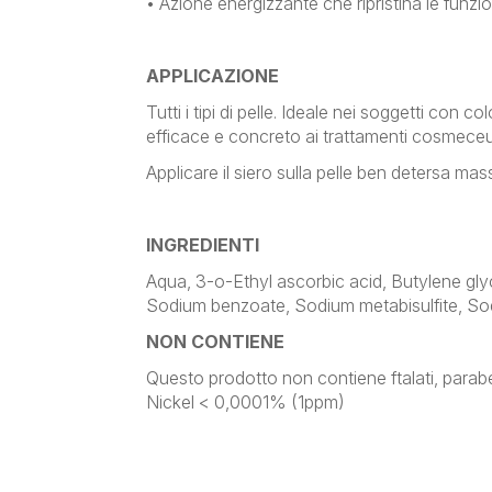
• Azione energizzante che ripristina le funzio
APPLICAZIONE
Tutti i tipi di pelle. Ideale nei soggetti con c
efficace e concreto ai trattamenti cosmeceut
Applicare il siero sulla pelle ben detersa m
INGREDIENTI
Aqua, 3-o-Ethyl ascorbic acid, Butylene gly
Sodium benzoate, Sodium metabisulfite, So
NON CONTIENE
Questo prodotto non contiene ftalati, parabeni
​​​​​​​Nickel < 0,0001% (1ppm)