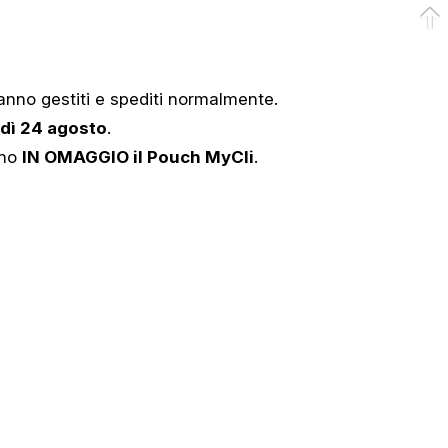
anno gestiti e spediti normalmente.
edì 24 agosto
.
nno
IN OMAGGIO il Pouch MyCli
.