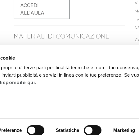
V
ACCEDI
M
ALL'AULA
F
C
MATERIALI DI COMUNICAZIONE
C
S
Entra nella pagina per accedere all’archivio di tutti i
R
 cookie
materiali di comunicazione. Potrai scaricarli
D
direttamente.
propri e di terze parti per finalità tecniche e, con il tuo consens
er inviarti pubblicità e servizi in linea con le tue preferenze. Se vu
MATERIALI DI
disponibile qui
.
COMUNICAZIONE
e Policy
| Created by
Preferenze
Statistiche
Marketing