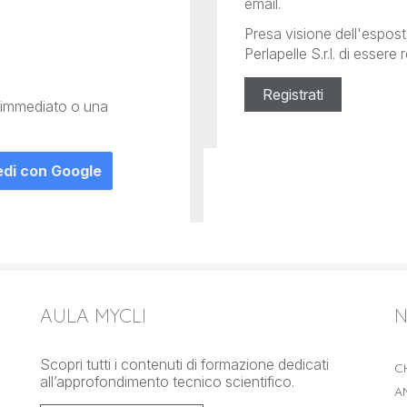
email.
Presa visione dell'espost
Perlapelle S.r.l. di esser
Registrati
n immediato o una
di con Google
AULA MYCLI
N
Scopri tutti i contenuti di formazione dedicati
C
all’approfondimento tecnico scientifico.
A