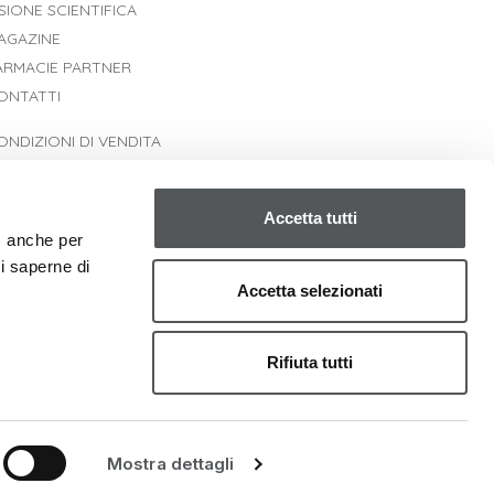
ISIONE SCIENTIFICA
AGAZINE
ARMACIE PARTNER
ONTATTI
ONDIZIONI DI VENDITA
PEDIZIONI
ESI E RIMBORSI
Accetta tutti
ICHIARAZIONE DI ACCESSIBILITÀ
o, anche per
oi saperne di
Accetta selezionati
Rifiuta tutti
Mostra dettagli