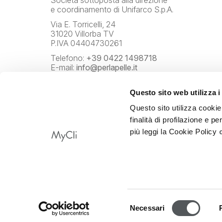
Società sottoposta alla direzione
e coordinamento di Unifarco S.p.A.
Via E. Torricelli, 24
31020 Villorba TV
P.IVA 04404730261
Telefono:
+39 0422 1498718
E-mail:
info@perlapelle.it
Questo sito web utilizza i
Questo sito utilizza cookie 
finalità di profilazione e p
più leggi la Cookie Policy
4,7
/5
19
Recensioni
Selezione
© Perlapelle s.r.l. 2021 |
Privacy Policy
|
Cooki
Necessari
del