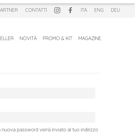
PARTNER
CONTATTI
ITA
ENG
DEU
ELLER
NOVITÀ
PROMO & KIT
MAGAZINE
to
sto
 nuova password verrà inviato al tuo indirizzo